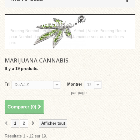
marijuana cannabis
Piercing Nombril Feuille Cannabis - Achat | Vente Piercing Rasta
pour Nombril. Les piercing nombril Jamaique sont aux meilleurs
prix.
MARIJUANA CANNABIS
Il y a 19 produits.
Tri
Montrer
De A à Z
12
par page
Comparer (
0
)
1
2
Afficher tout
Résultats 1 - 12 sur 19.