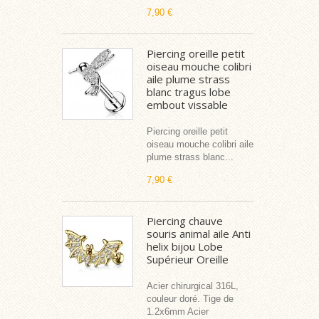
7,90 €
Piercing oreille petit
oiseau mouche colibri
aile plume strass
blanc tragus lobe
embout vissable
Piercing oreille petit
oiseau mouche colibri aile
plume strass blanc...
7,90 €
Piercing chauve
souris animal aile Anti
helix bijou Lobe
Supérieur Oreille
Acier chirurgical 316L,
couleur doré. Tige de
1.2x6mm Acier