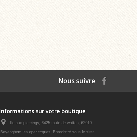
Nous suivre
Informations sur votre boutique
Ile-aux-piercings, 6425 route de watten, 62910
Bayenghem les eperlecques, Enregistré sous le siret