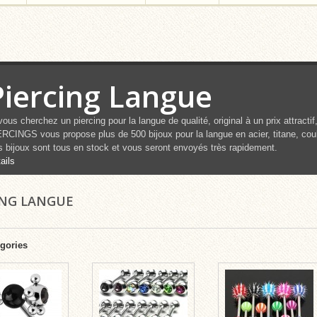
Piercing Langue
vous cherchez un piercing pour la langue de qualité, original à un prix attract
RCINGS vous propose plus de 500 bijoux pour la langue en acier, titane, coule
 bijoux sont tous en stock et vous seront envoyés très rapidement.
ails
ING LANGUE
gories