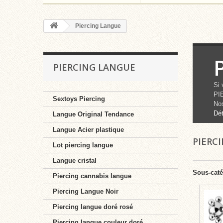
Piercing Langue
PIERCING LANGUE
Si 
PIE
Sextoys Piercing
Nos
Dét
Langue Original Tendance
Langue Acier plastique
PIERC
Lot piercing langue
Langue cristal
Sous-caté
Piercing cannabis langue
Piercing Langue Noir
Piercing langue doré rosé
Piercing langue couleur doré