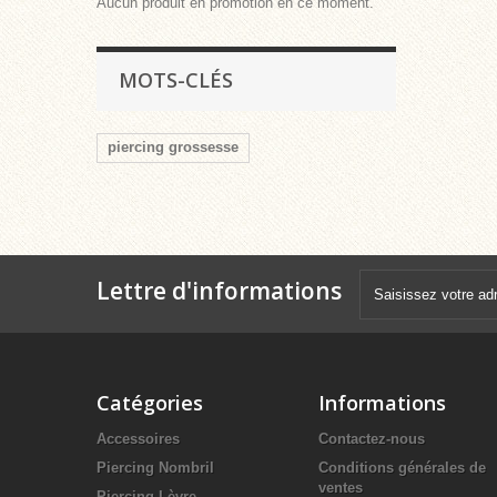
Aucun produit en promotion en ce moment.
MOTS-CLÉS
piercing grossesse
Lettre d'informations
Catégories
Informations
Accessoires
Contactez-nous
Piercing Nombril
Conditions générales de
ventes
Piercing Lèvre