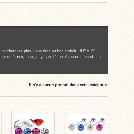
if, ne cherchez plus, vous êtes au bon endroit ! ILE AUX
ur doré, noir, rose, acrylique, téflon. Avec ou sans strass.
Il n'y a aucun produit dans cette catégorie.