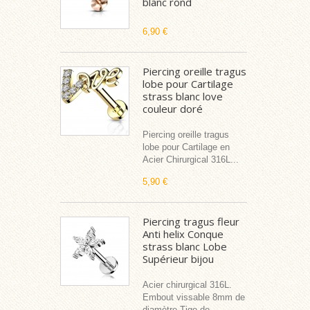
blanc rond
6,90 €
Piercing oreille tragus
lobe pour Cartilage
strass blanc love
couleur doré
Piercing oreille tragus
lobe pour Cartilage en
Acier Chirurgical 316L...
5,90 €
Piercing tragus fleur
Anti helix Conque
strass blanc Lobe
Supérieur bijou
Acier chirurgical 316L.
Embout vissable 8mm de
diamètre Tige de