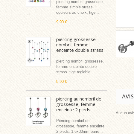
piercing nombril grossesse,
femme simple strass
couleurs au choix. tige...
9,90 €
piercing grossesse
nombril, femme
enceinte double strass
piercing nombril grossesse,
femme enceinte double
strass. tige reglable...
8,90 €
AVIS
piercing au nombril de
grossesse, femme
enceinte 2 pieds
Aucun avis
Piercing nombril de
grossesse, femme enceinte
2 pieds. 1.6x30mm barre...