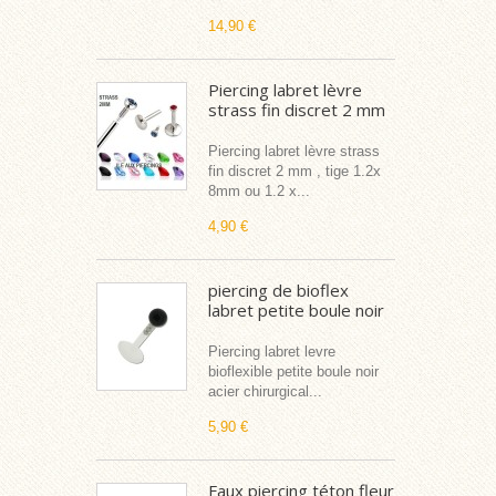
14,90 €
Piercing labret lèvre
strass fin discret 2 mm
Piercing labret lèvre strass
fin discret 2 mm , tige 1.2x
8mm ou 1.2 x...
4,90 €
piercing de bioflex
labret petite boule noir
Piercing labret levre
bioflexible petite boule noir
acier chirurgical...
5,90 €
Faux piercing téton fleur