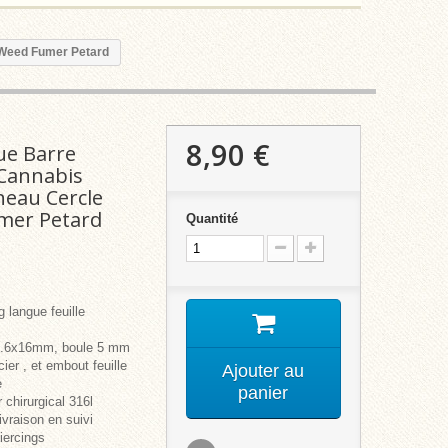
a Weed Fumer Petard
8,90 €
ue Barre
 Cannabis
eau Cercle
mer Petard
Quantité
g langue feuille
e 1.6x16mm, boule 5 mm
ier , et embout feuille
Ajouter au
e
panier
 chirurgical 316l
livraison en suivi
iercings