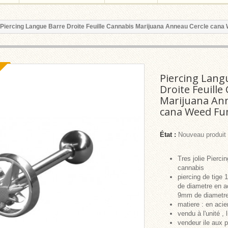
Piercing Langue Barre Droite Feuille Cannabis Marijuana Anneau Cercle can
Piercing Lang
Droite Feuille
Marijuana Ann
cana Weed Fu
État :
Nouveau produit
Tres jolie Piercin
cannabis
piercing de tig
de diametre en ac
9mm de diametr
matiere : en acier
vendu à l'unité , 
vendeur ile aux p