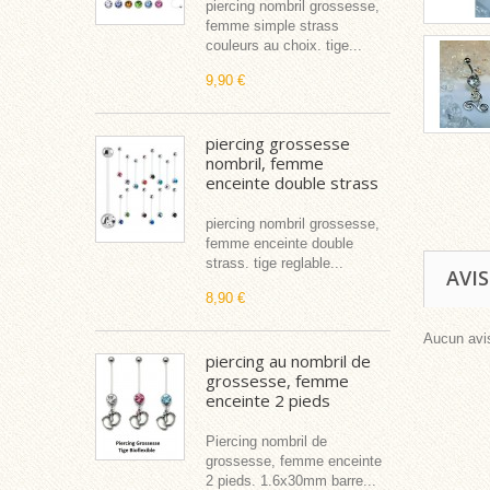
piercing nombril grossesse,
femme simple strass
couleurs au choix. tige...
9,90 €
piercing grossesse
nombril, femme
enceinte double strass
piercing nombril grossesse,
femme enceinte double
strass. tige reglable...
AVIS
8,90 €
Aucun avis
piercing au nombril de
grossesse, femme
enceinte 2 pieds
Piercing nombril de
grossesse, femme enceinte
2 pieds. 1.6x30mm barre...