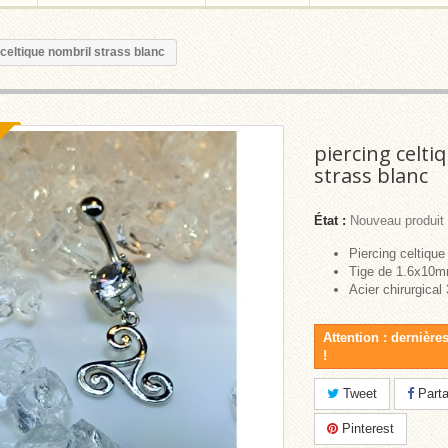
 celtique nombril strass blanc
piercing celti
strass blanc
État :
Nouveau produit
Piercing celtique
Tige de 1.6x10m
Acier chirurgical 
Attention : dernière
!
Tweet
Parta
Pinterest