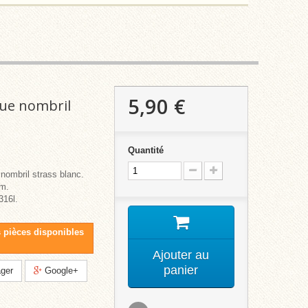
5,90 €
que nombril
Quantité
 nombril strass blanc.
m.
316l.
s pièces disponibles
Ajouter au
panier
ger
Google+