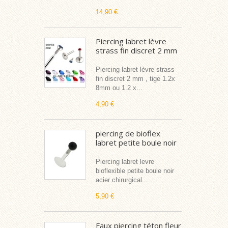
14,90 €
Piercing labret lèvre
strass fin discret 2 mm
Piercing labret lèvre strass
fin discret 2 mm , tige 1.2x
8mm ou 1.2 x...
4,90 €
piercing de bioflex
labret petite boule noir
Piercing labret levre
bioflexible petite boule noir
acier chirurgical...
5,90 €
Faux piercing téton fleur