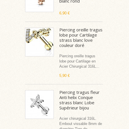
blanc rond
6,90 €
Piercing oreille tragus
lobe pour Cartilage
strass blanc love
couleur doré
Piercing oreille tragus
lobe pour Cartilage en
Acier Chirurgical 316L...
5,90 €
Piercing tragus fleur
Anti helix Conque
strass blanc Lobe
Supérieur bijou
Acier chirurgical 316L.
Embout vissable 8mm de
diamètre Tige de